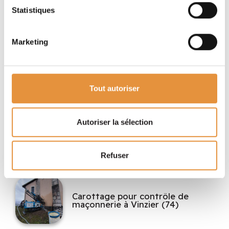
Statistiques
Sondages et essais de sols pour la
géotechnique
Marketing
Pose d'un inclinomètre et
sondages pressiométriques près
Tout autoriser
de Lyon (69)
Autoriser la sélection
Sondage pressiométrique en
montagne
Refuser
Carottage pour contrôle de
maçonnerie à Vinzier (74)